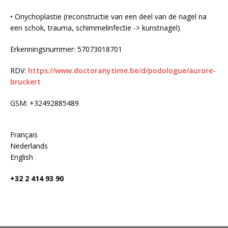
• Onychoplastie (reconstructie van een deel van de nagel na
een schok, trauma, schimmelinfectie -> kunstnagel)
Erkenningsnummer: 57073018701
RDV:
https://www.doctoranytime.be/d/podologue/aurore-
bruckert
GSM: +32492885489
Français
Nederlands
English
+32 2 414 93 90